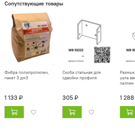
Сопутствующие товары
Фибра полипропилен,
Скоба стальная для
Размык
пакет 3 дм3
сдвойки профиля
узла вв
петлям
1 133 ₽
305 ₽
1 288