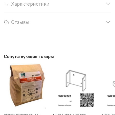
Характеристики
Отзывы
Сопутствующие товары
Фибра полипропилен,
Скоба стальная для
Размык