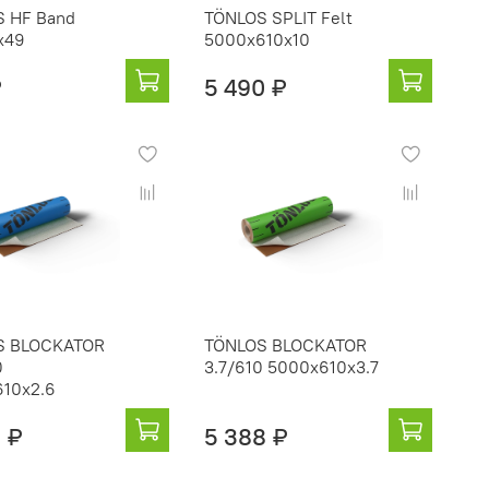
 HF Band
TÖNLOS SPLIT Felt
х49
5000x610x10
₽
5 490 ₽
S BLOCKATOR
TÖNLOS BLOCKATOR
0
3.7/610 5000x610x3.7
10x2.6
 ₽
5 388 ₽