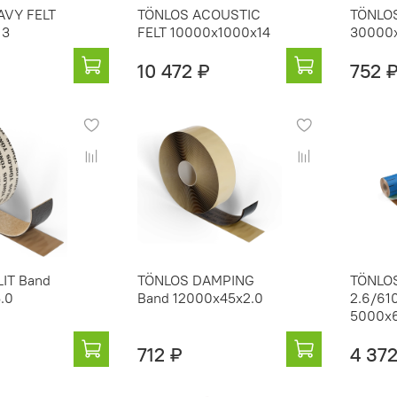
AVY FELT
TÖNLOS ACOUSTIC
TÖNLOS
13
FELT 10000х1000х14
30000
10 472 ₽
752 
IT Band
TÖNLOS DAMPING
TÖNLO
.0
Band 12000x45x2.0
2.6/61
5000x6
712 ₽
4 372