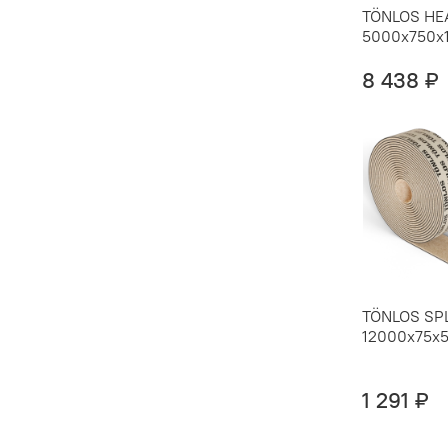
TÖNLOS HE
5000х750х
8 438 ₽
TÖNLOS SPL
12000x75x5
1 291 ₽