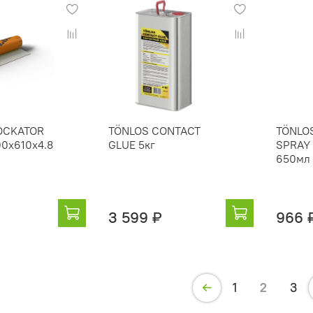
OCKATOR
TÖNLOS CONTACT
TÖNLO
00x610x4.8
GLUE 5кг
SPRAY 
650мл
3 599 ₽
966 
1
2
3