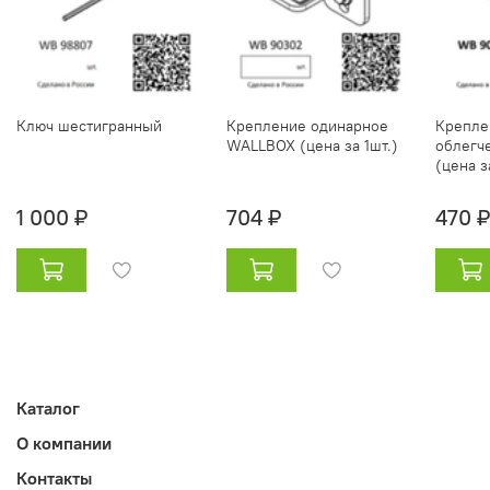
Ключ шестигранный
Крепление одинарное
Крепле
WALLBOX (цена за 1шт.)
облегч
(цена з
1 000 ₽
704 ₽
470 ₽
Каталог
О компании
Контакты