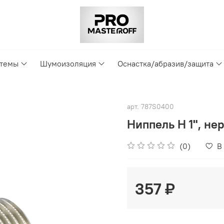
стемы
Шумоизоляция
Оснастка/абразив/защита
арт.
787S0400
Ниппель Н 1", не
(0)
В
357 ₽