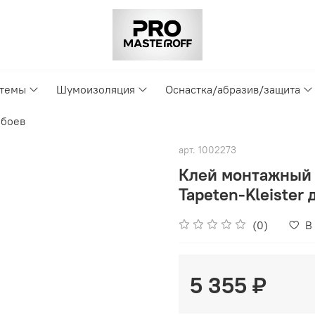
стемы
Шумоизоляция
Оснастка/абразив/защита
обоев
арт.
1002273
Клей монтажный 
Tapeten-Kleister
(0)
В
5 355 ₽