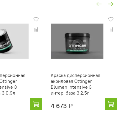
сперсионная
Краска дисперсионная
Кр
Ottinger
акриловая Ottinger
ак
ensive 3
Blumen Intensive 3
Bl
 3 0.9л
интер. база 3 2.5л
ин
4 673 ₽
15