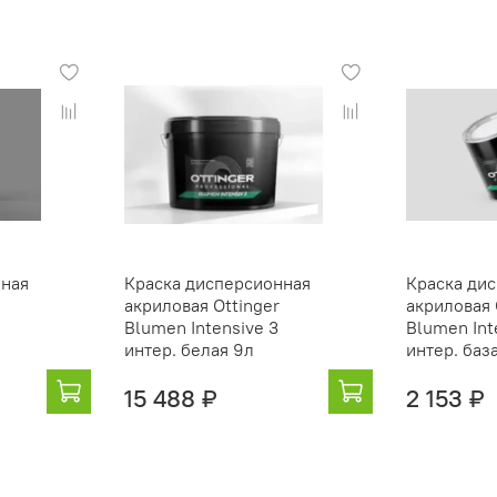
нная
Краска дисперсионная
Краска ди
акриловая Ottinger
акриловая 
Blumen Intensive 3
Blumen Int
интер. белая 9л
интер. база
15 488 ₽
2 153 ₽