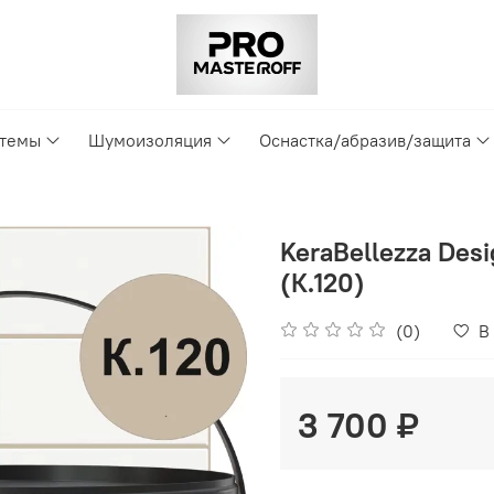
стемы
Шумоизоляция
Оснастка/абразив/защита
KeraBellezza Desi
(К.120)
(0)
В
3 700 ₽